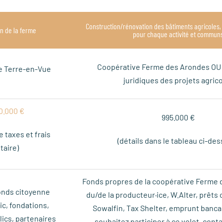
Construction/rénovation des bâtiments agricoles,
on de la ferme
pour chaque activité et commun
Coopérative Ferme des Arondes OU 
e Terre-en-Vue
juridiques des projets agric
0.000 €
995.000 €
 taxes et frais
(détails dans le tableau ci-de
taire)
Fonds propres de la coopérative Ferme
onds citoyenne
du/de la producteur·ice, W.Alter, prêts
ic, fondations,
Sowalfin, Tax Shelter, emprunt banca
ics, partenaires
souhaitez participer à ce volet, cont