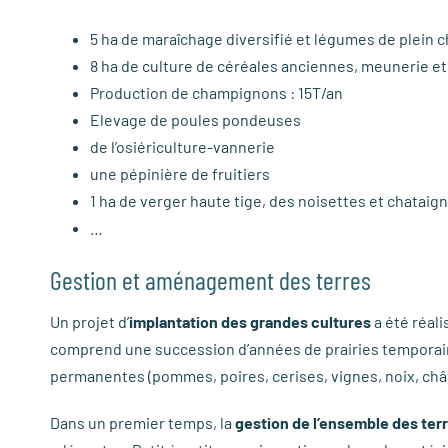
5 ha de maraîchage diversifié et légumes de plein
8 ha de culture de céréales anciennes, meunerie e
Production de champignons : 15T/an
Elevage de poules pondeuses
de l’osiériculture-vannerie
une pépinière de fruitiers
1 ha de verger haute tige, des noisettes et chataig
…
Gestion et aménagement des terres
Un projet d’
implantation des grandes cultures
a été réali
comprend une succession d’années de prairies temporaires
permanentes (pommes, poires, cerises, vignes, noix, chât
Dans un premier temps, la
gestion de l’ensemble des terr