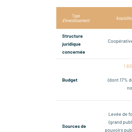
Type
Acquisiti
d’investissement
Structure
Coopérativ
juridique
concernée
1.83
Budget
(dont 17% de
no
Levée de f
(grand publ
Sources de
pouvoirs publ