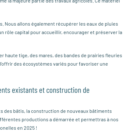
me la majeure partie des travaux agricoles. Ce matériel
umes. Nous allons également récupérer les eaux de pluies
n rôle capital pour accueillir, encourager et préserver la
er haute tige, des mares, des bandes de prairies fleuries
’offrir des écosystèmes variés pour favoriser une
nts existants et construction de
 des bâtis, la construction de nouveaux bâtiments
ifférentes productions a démarrée et permettras à nos
ionelles en 2025 !