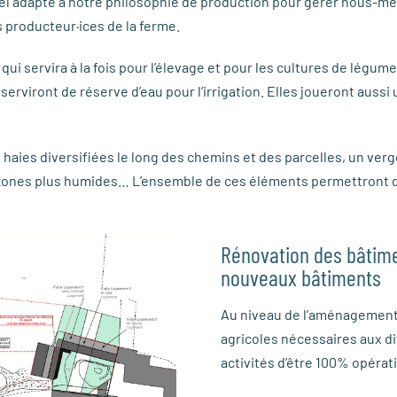
iel adapté à notre philosophie de production pour gérer nous-mê
s producteur·ices de la ferme.
 qui servira à la fois pour l’élevage et pour les cultures de lég
erviront de réserve d’eau pour l’irrigation. Elles joueront aussi u
 haies diversifiées le long des chemins et des parcelles, un verg
s zones plus humides… L’ensemble de ces éléments permettront d
Rénovation des bâtime
nouveaux bâtiments
Au niveau de l’aménagements
agricoles nécessaires aux d
activités d’être 100% opérat