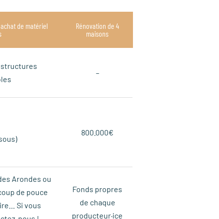
 achat de matériel
Rénovation de 4
s
maisons
structures
–
oles
800.000€
ssous)
 des Arondes ou
Fonds propres
 coup de pouce
de chaque
ire… Si vous
producteur·ice
actez-nous !